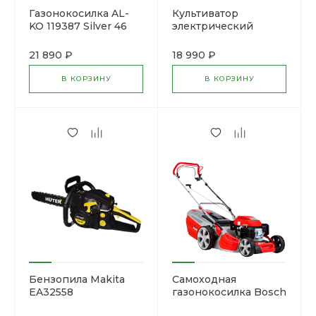
Газонокосилка AL-
Культиватор
KO 119387 Silver 46
электрический
BR Comfort
Champion BC5712
21 890 ₽
18 990 ₽
В КОРЗИНУ
В КОРЗИНУ
Бензопила Makita
Cамоходная
EA32558
газонокосилка Bosch
ARM 34